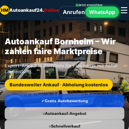
Jetzt erreichbar
HM
Autoankauf24.
Online
Anrufen
WhatsApp
Autoankauf Bornheim – Wir
zahlen faire Marktpreise
Export-Ankauf in Bornheim für Fahrzeuge mit hoher
Laufleistung.
Bundesweiter Ankauf · Abholung kostenlos
Gratis Autobewertung
Autoankauf-Angebot
Schnellverkauf