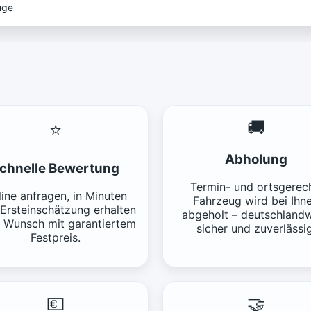
uge
🚚
⭐
Abholung
chnelle Bewertung
Termin- und ortsgerech
ine anfragen, in Minuten
Fahrzeug wird bei Ihn
 Ersteinschätzung erhalten
abgeholt – deutschlandw
f Wunsch mit garantiertem
sicher und zuverlässig
Festpreis.
💶
🤝