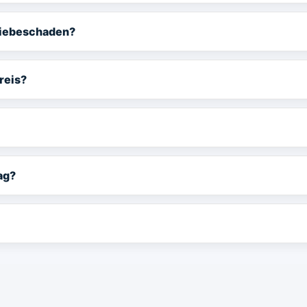
triebeschaden?
reis?
ag?