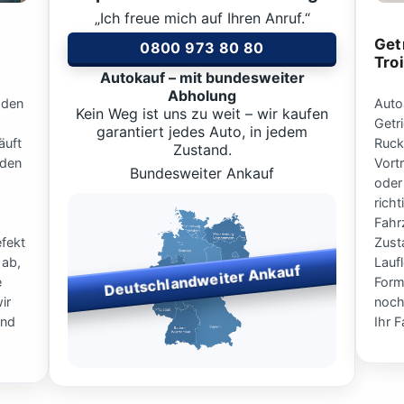
„Ich freue mich auf Ihren Anruf.“
Get
0800 973 80 80
Tro
Autokauf – mit bundesweiter
Abholung
aden
Auto
Kein Weg ist uns zu weit – wir kaufen
Getr
garantiert jedes Auto, in jedem
äuft
Ruck
Zustand.
 den
Vort
Bundesweiter Ankauf
oder
rich
Fahr
fekt
Zust
 ab,
Lauf
Deutschlandweiter Ankauf
e
Form
ir
noch
und
Ihr 
Bundesweiter Fahrzeugankauf
– wir kaufen