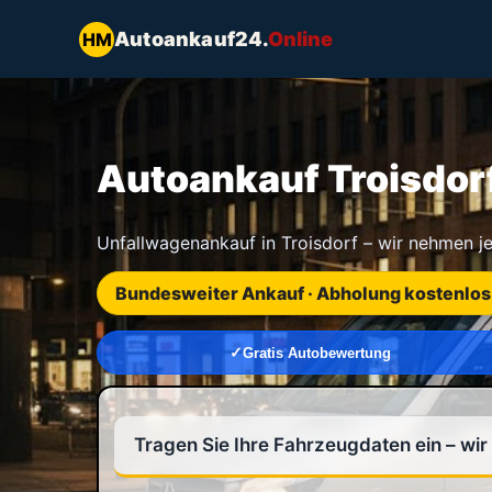
Autoankauf24.
Online
HM
Autoankauf Troisdorf
Unfallwagenankauf in Troisdorf – wir nehmen j
Bundesweiter Ankauf · Abholung kostenlos
Gratis Autobewertung
Tragen Sie Ihre Fahrzeugdaten ein – wi