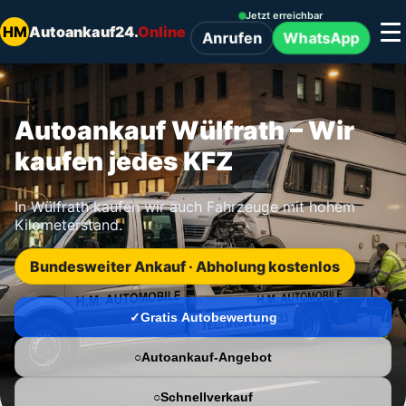
Jetzt erreichbar
HM
Autoankauf24.
Online
Anrufen
WhatsApp
Autoankauf Wülfrath – Wir
kaufen jedes KFZ
In Wülfrath kaufen wir auch Fahrzeuge mit hohem
Kilometerstand.
Bundesweiter Ankauf · Abholung kostenlos
Gratis Autobewertung
Autoankauf-Angebot
Schnellverkauf