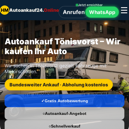
Jetzt erreichbar
HM
Autoankauf24.
Online
Anrufen
WhatsApp
Autoankauf Tönisvorst – Wir
kaufen Ihr Auto
Wir suchen in Tönisvorst gezielt Fahrzeuge mit
Motorschaden.
Bundesweiter Ankauf · Abholung kostenlos
Gratis Autobewertung
Autoankauf-Angebot
Schnellverkauf